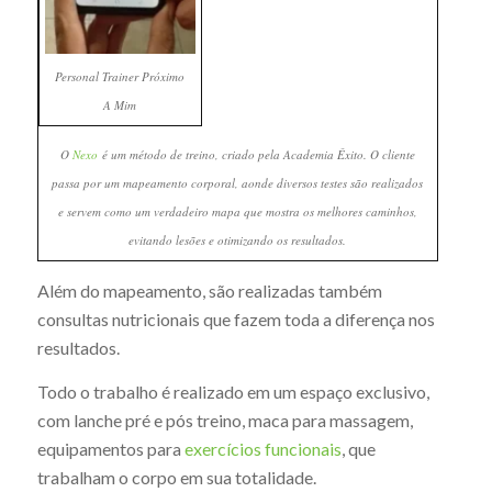
Personal Trainer Próximo
A Mim
O
Nexo
é um método de treino, criado pela Academia Êxito. O cliente
passa por um mapeamento corporal, aonde diversos testes são realizados
e servem como um verdadeiro mapa que mostra os melhores caminhos,
evitando lesões e otimizando os resultados.
Além do mapeamento, são realizadas também
consultas nutricionais que fazem toda a diferença nos
resultados.
Todo o trabalho é realizado em um espaço exclusivo,
com lanche pré e pós treino, maca para massagem,
equipamentos para
exercícios funcionais
, que
trabalham o corpo em sua totalidade.