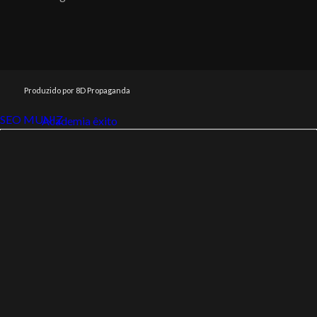
Produzido por 8D Propaganda
SEO MUNIZ
Link112
Academia êxito
Link112
SEO MUNIZ