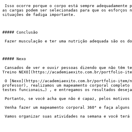
 Isso ocorre porque o corpo está sempre adequadamente posicionado nos bons aparelhos para musculação, os movimentos podem ser adaptados para amplitudes confortáveis, 
as cargas podem ser selecionadas para que os esforços n
situações de fadiga importante.

##### Conclusão

 Fazer musculação e ter uma nutrição adequada são os dois componentes mais importantes para quem deseja ganhar massa muscular, independente da sua idade.

##### Nexo

 Cansados de ver e ouvir pessoas dizendo que não têm tempo, que acham malhar chato, repetitivo…, que não conseguem, que não têm resultados…, criamos a [Metodologia de 
Treino NEXO](https://academiaexito.com.br/portfolio-ite
 O [Nexo](https://academiaexito.com.br/portfolio-item/nexo-9-0/) é um método no qual oferecemos atendimento semi personalizado (quatro alunos, no máximo, por 
professor), realizamos um mapeamento corporal completo 
testes funcionais…) , e entregamos os resultados deseja
 Portanto, se você acha que não é capaz, pelos motivos citados acima, e não sabe o que fazer, NÓS PODEMOS LHE AJUDAR.

 Venha fazer um mapeamento corporal 360° e faça alguns exercícios conosco.

 Vamos organizar suas atividades na semana e você terá o ânimo que precisa para começar sua nova vida.
