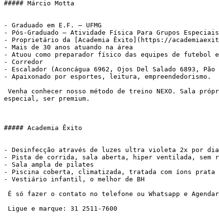
##### Márcio Motta

- Graduado em E.F. – UFMG

- Pós-Graduado – Atividade Física Para Grupos Especiais
- Proprietário da [Academia Êxito](https://academiaexit
- Mais de 30 anos atuando na área

- Atuou como preparador físico das equipes de futebol e
- Corredor

- Escalador (Aconcágua 6962, Ojos Del Salado 6893, Pão 
- Apaixonado por esportes, leitura, empreendedorismo.

 Venha conhecer nosso método de treino NEXO. Sala própria, atendimento personalizado, metodologia própria. Pra você que deseja atingir seus objetivos, sentir-se 
especial, ser premium.

##### Academia Êxito

- Desinfecção através de luzes ultra violeta 2x por dia
- Pista de corrida, sala aberta, hiper ventilada, sem r
- Sala ampla de pilates

- Piscina coberta, climatizada, tratada com íons prata

- Vestiário infantil, o melhor de BH

 É só fazer o contato no telefone ou Whatsapp e Agendar:

 Ligue e marque: 31 2511-7600
