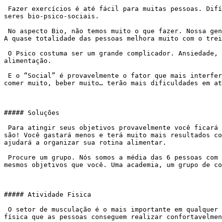
 Fazer exercícios é até fácil para muitas pessoas. Difícil mesmo é nos [alimentar bem](https://academiaexito.com.br/portfolio-item/nutricionista-com-exito/). Somos 
seres bio-psico-sociais.

 No aspecto Bio, não temos muito o que fazer. Nossa genética representa boa parte do nosso sucesso. Mas, se você tem pais magrinhos e quer ficar fortão, não desanime. 
A quase totalidade das pessoas melhora muito com o trei
 O Psico costuma ser um grande complicador. Ansiedade, depressão… síndromes modernas dificultam muito os resultados já que interferem diretamente na nossa 
alimentação.

 E o “Social” é provavelmente o fator que mais interfere nos nossos resultados. Pessoas criadas em ambientes com muitas festas, famílias que adoram se reunir para 
comer muito, beber muito… terão mais dificuldades em at
##### Soluções

 Para atingir seus objetivos provavelmente você ficará tentado a comprar um monte de vitaminas, suplementos… acreditando que eles são parte essencial do sucesso. Não 
são! Você gastará menos e terá muito mais resultados co
ajudará a organizar sua rotina alimentar.

 Procure um grupo. Nós somos a média das 6 pessoas com as quais mais convivemos. Não despreze o poder do grupo. Encontre sua tribo. Procure pessoas que buscam os 
mesmos objetivos que você. Uma academia, um grupo de co
##### Atividade Fisica

 O setor de musculação é o mais importante em qualquer academia para quem deseja desenvolver músculos. Em muitas situações a musculação é a única forma de atividade 
física que as pessoas conseguem realizar confortavelmen