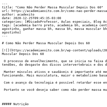
---

title: "Como Não Perder Massa Muscular Depois Dos 60"

url: https://academiaexito.com.br/como-nao-perder-massa
author: acadexito

date: 2020-12-25T09:45:35-03:00

categories: [#DicadoProfessor, Aulas especiais, Blog Ac
tags: [academia barro preto, academia bh, academia cent
agostinho, ganhar massa bh, massa bh, massa muscular bh
agostinho]

---

# Como Não Perder Massa Muscular Depois Dos 60

[![](https://academiaexito.com.br/wp-content/uploads/20
Muscular Depois Dos 60

 O processo de envelhecimento, que se inicia na faixa dos trinta anos de idade, produz em muitas pessoas importantes limitações como é o caso do enfraquecimento dos 
tendões, do desgaste dos discos intervertebrais e dos d
 Manter músculos ativos e saudáveis é importante até mesmo para o emagrecimento. Quanto mais músculos, mais o seu organismo gasta calorias, apenas para se manter 
funcionando. Mais musculatura, maior o metabolismo basa
 Com o avanço da tecnologia é possível retardar esse envelhecimento em décadas e até melhorar a massa muscular, a força e a estética, mesmo após os 60 anos.

 Portanto se você deseja saber como não perder massa muscular depois dos 60, fique atento à esses dois componentes:

##### Nutrição
