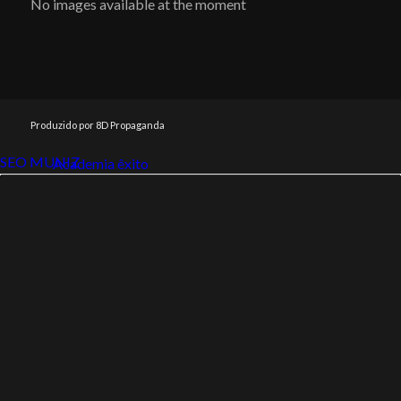
No images available at the moment
Produzido por 8D Propaganda
SEO MUNIZ
Link112
Academia êxito
Link112
SEO MUNIZ