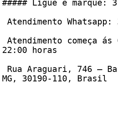
##### Ligue e marque: 3
 Atendimento Whatsapp: 31 99559-3814

 Atendimento começa ás 06:00 da manha e vai ate ás 
22:00 horas

 Rua Araguari, 746 – Barro Preto, Belo Horizonte – 
MG, 30190-110, Brasil