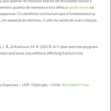
 que apenas 40 minutos diários de atividades físicas é
eninos quanto de meninas e isso afeta a
saúde óssea
na
teoporose. Os cientistas concluíram que é fundamental as
o, em especial as meninas. Cuide da saúde de suas crianças.
on, J. Å., & Karlsson, M. K. (2013). A 5-year exercise program
ass and bone size without affecting fracture risk.
s Especiais – USP / Nutrição – UVA/
Atividade Física