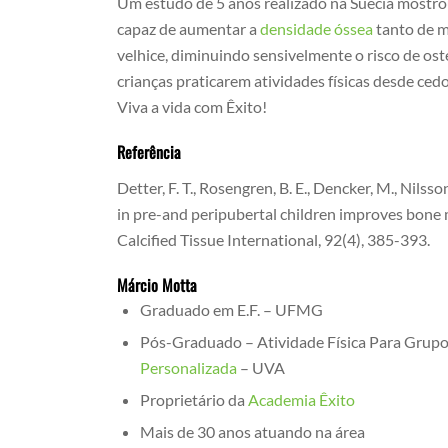
Um estudo de 5 anos realizado na Suécia mostrou
capaz de aumentar a
densidade óssea
tanto de m
velhice, diminuindo sensivelmente o risco de os
crianças praticarem atividades físicas desde ced
Viva a vida com Êxito!
Referência
Detter, F. T., Rosengren, B. E., Dencker, M., Nilss
in pre-and peripubertal children improves bone m
Calcified Tissue International, 92(4), 385-393.
Márcio Motta
Graduado em E.F. – UFMG
Pós-Graduado – Atividade Física Para Grupo
Personalizada
– UVA
Proprietário da
Academia Êxito
Mais de 30 anos atuando na área