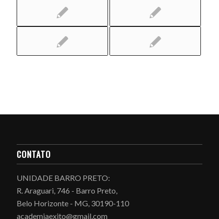
CONTATO
UNIDADE BARRO PRETO:
R. Araguari, 746 - Barro Preto,
Belo Horizonte - MG, 30190-110
academiaexito@gmail.com