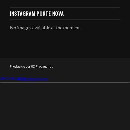
INSTAGRAM PONTE NOVA
No images available at the moment
Produzido por 8D Propaganda
SEO MUNIZ
Link112
Academia êxito