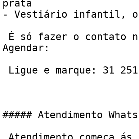
prata

- Vestiário infantil, o
 É só fazer o contato no telefone ou Whatsapp e 
Agendar:

 Ligue e marque: 31 2511-7600

##### Atendimento Whats
 Atendimento começa ás 06:00 da manha e vai ate ás 