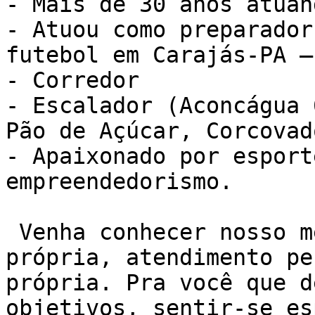
- Mais de 30 anos atuan
- Atuou como preparador
futebol em Carajás-PA –
- Corredor

- Escalador (Aconcágua 
Pão de Açúcar, Corcovad
- Apaixonado por esport
empreendedorismo.

 Venha conhecer nosso método de treino NEXO. Sala 
própria, atendimento pe
própria. Pra você que d
objetivos, sentir-se es