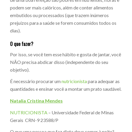
podem ser mais calóricos, além de conter alimentos
embutidos ou processados (que trazem inúmeros
prejuízos para a saúde se forem consumidos todos os
dias).
O que fazer?
Por isso, se você tem esse hábito e gosta de jantar, você
NÃO precisa abdicar disso (independente do seu
objetivo).
É necessário procurar um
nutricionista
para adequar as
quantidades e ensinar você a montar um prato saudável.
Natalia Cristina Mendes
NUTRICIONISTA
– Universidade Federal de Minas
Gerais CRN-9 23588/P
O que uma pessoa que faz dieta deve comer à noite?