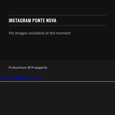
INSTAGRAM PONTE NOVA
No images available at the moment
Produzido por 8D Propaganda
SEO MUNIZ
Link112
Academia êxito