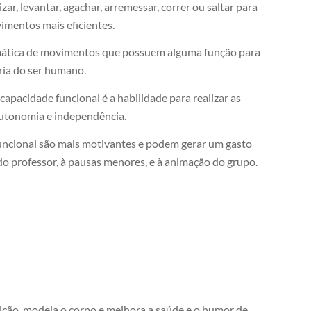
izar, levantar, agachar, arremessar, correr ou saltar para
mentos mais eficientes.
temática de movimentos que possuem alguma função para
ria do ser humano.
 capacidade funcional é a habilidade para realizar as
 autonomia e independência.
funcional são mais motivantes e podem gerar um gasto
do professor, à pausas menores, e à animação do grupo.
ição, modela o corpo e melhora a saúde e o humor de