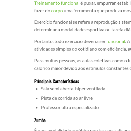
Treinamento funcional
é puxar, empurrar, estabil
fazer do
corpo
uma ferramenta que produza movi
Exercício funcional se refere a reprodução sis
determinada modalidade esportiva ou tarefa diá
Portanto, todo exercício deveria ser
funcional
. A
atividades simples do cotidiano com eficiência,
Para muitas pessoas, as aulas coletivas como o 
calórico maior devido aos estímulos constantes 
Principais Características
Sala semi aberta, hiper ventilada
Pista de corrida ao ar livre
Professor ultra especializado
Zumba
É uma modalidade aeróbica que traz mais dispos