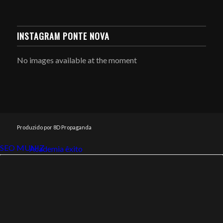
INSTAGRAM PONTE NOVA
No images available at the moment
Produzido por 8D Propaganda
SEO MUNIZ
Link112
Academia êxito