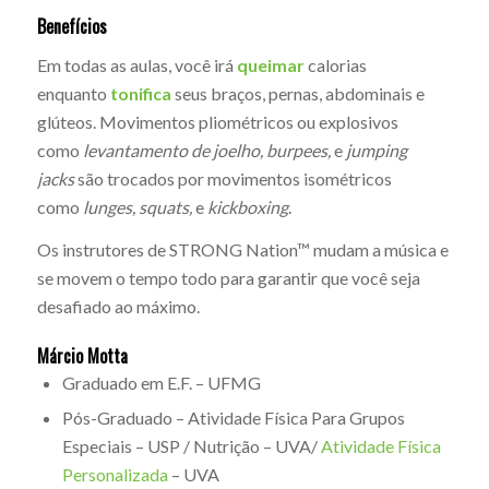
Benefícios
Em todas as aulas, você irá
queimar
calorias
enquanto
tonifica
seus braços, pernas, abdominais e
glúteos. Movimentos pliométricos ou explosivos
como
levantamento de joelho, burpees,
e
jumping
jacks
são trocados por movimentos isométricos
como
lunges, squats,
e
kickboxing
.
Os instrutores de STRONG Nation™ mudam a música e
se movem o tempo todo para garantir que você seja
desafiado ao máximo.
Márcio Motta
Graduado em E.F. – UFMG
Pós-Graduado – Atividade Física Para Grupos
Especiais – USP / Nutrição – UVA/
Atividade Física
Personalizada
– UVA