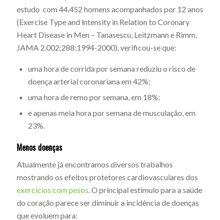
estudo com 44.452 homens acompanhados por 12 anos
(Exercise Type and lntensity in Relation to Coronary
Heart Disease in Men – Tanasescu, Leitzmann e Rimm,
JAMA 2.002;288:1994-2000), verificou-se que:
uma hora de corrida por semana reduziu o risco de
doença arterial coronariana em 42%;
uma hora de remo por semana, em 18%;
e apenas meia hora por semana de musculação, em
23%.
Menos doenças
Atualmente já encontramos diversos trabalhos
mostrando os efeitos protetores cardiovasculares dos
exercícios com pesos
. O principal estímulo para a saúde
do coração parece ser diminuir a incidência de doenças
que evoluem para: