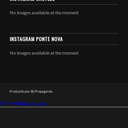
No images available at the moment
INSTAGRAM PONTE NOVA
No images available at the moment
Produzido por 8D Propaganda
SEO MUNIZ
Link112
Academia êxito