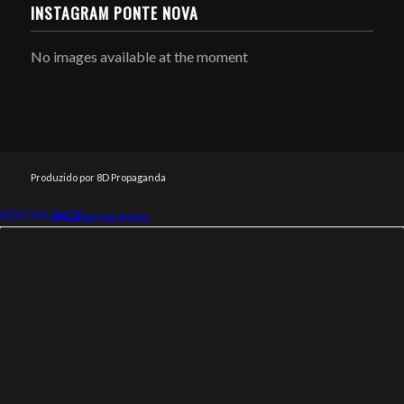
INSTAGRAM PONTE NOVA
No images available at the moment
Produzido por 8D Propaganda
SEO MUNIZ
Link112
Academia êxito
Link112
SEO MUNIZ