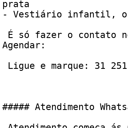
prata

- Vestiário infantil, o
 É só fazer o contato no telefone ou Whatsapp e 
Agendar:

 Ligue e marque: 31 2511-7600

##### Atendimento Whats
 Atendimento começa ás 06:00 da manha e vai ate ás 