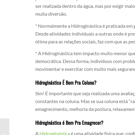
ser realizada dentro da água, mas por exigir mai
muita diversão.
* Normalmente a Hidroginástica é praticada em gr
Desde atividades individuais a outras onde é pre
ótima para as relações sociais, faz com que as p
* A Hidroginástica tem impacto muito menor que
democrática. Dessa forma, indivíduos com probl
movimentar e exercitar com muito mais seguranç
Hidroginástica É Bom Pra Coluna?
Sim! É importante que seja realizada uma avalia
constantes na coluna. Mas se sua coluna está “ra
emagrecimento, melhoria da postura, relaxamen
Hidroginástica é Bom Pra Emagrecer?
Hidroginástica É Bom Pra Quem Tem
A
Hidroginástica
é uma atividade física que, con