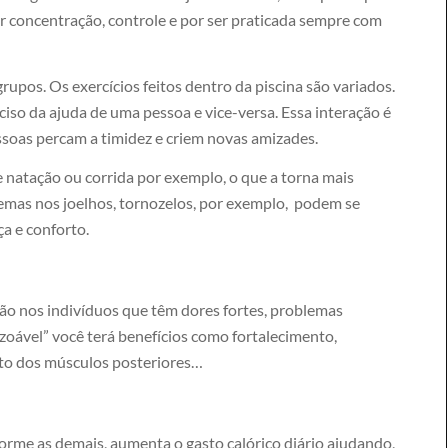
or concentração, controle e por ser praticada sempre com
upos. Os exercícios feitos dentro da piscina são variados.
ciso da ajuda de uma pessoa e vice-versa. Essa interação é
essoas percam a timidez e criem novas amizades.
 natação ou corrida por exemplo, o que a torna mais
emas nos joelhos, tornozelos, por exemplo, podem se
a e conforto.
ção nos indivíduos que têm dores fortes, problemas
zoável” você terá benefícios como fortalecimento,
to dos músculos posteriores…
forme as demais, aumenta o gasto calórico diário ajudando,