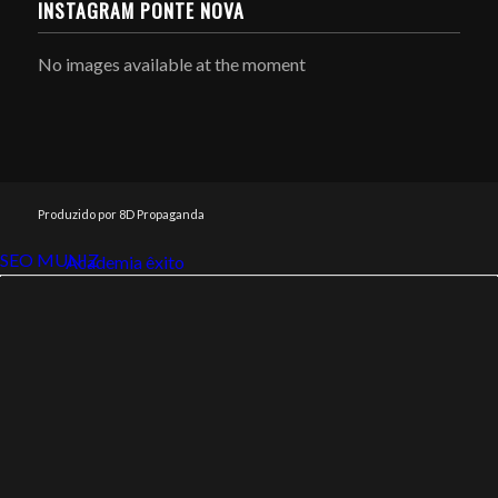
INSTAGRAM PONTE NOVA
No images available at the moment
Produzido por 8D Propaganda
SEO MUNIZ
Link112
Academia êxito
Link112
SEO MUNIZ