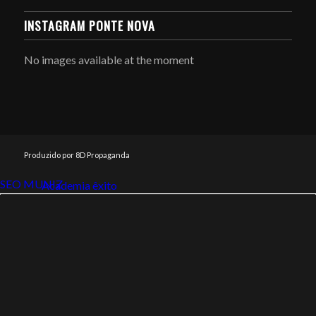
INSTAGRAM PONTE NOVA
No images available at the moment
Produzido por 8D Propaganda
SEO MUNIZ
Link112
Academia êxito
Link112
SEO MUNIZ