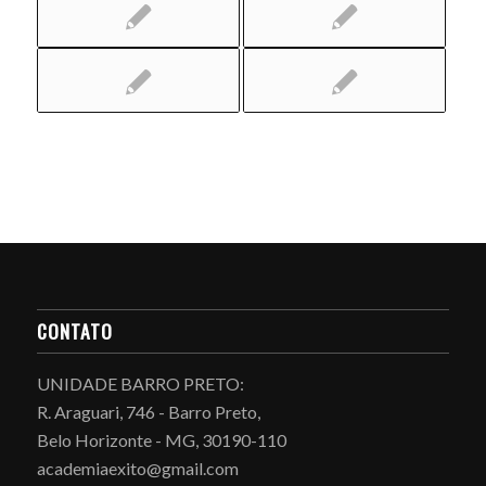
CONTATO
UNIDADE BARRO PRETO:
R. Araguari, 746 - Barro Preto,
Belo Horizonte - MG, 30190-110
academiaexito@gmail.com