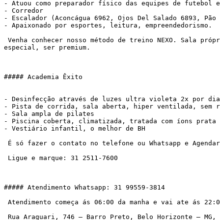
- Atuou como preparador físico das equipes de futebol e
- Corredor

- Escalador (Aconcágua 6962, Ojos Del Salado 6893, Pão 
- Apaixonado por esportes, leitura, empreendedorismo.

 Venha conhecer nosso método de treino NEXO. Sala própria, atendimento personalizado, metodologia própria. Pra você que deseja atingir seus objetivos, sentir-se 
especial, ser premium.

##### Academia Êxito

- Desinfecção através de luzes ultra violeta 2x por dia
- Pista de corrida, sala aberta, hiper ventilada, sem r
- Sala ampla de pilates

- Piscina coberta, climatizada, tratada com íons prata

- Vestiário infantil, o melhor de BH

 É só fazer o contato no telefone ou Whatsapp e Agendar:

 Ligue e marque: 31 2511-7600

##### Atendimento Whatsapp: 31 99559-3814

 Atendimento começa ás 06:00 da manha e vai ate ás 22:00 horas

 Rua Araguari, 746 – Barro Preto, Belo Horizonte – MG,