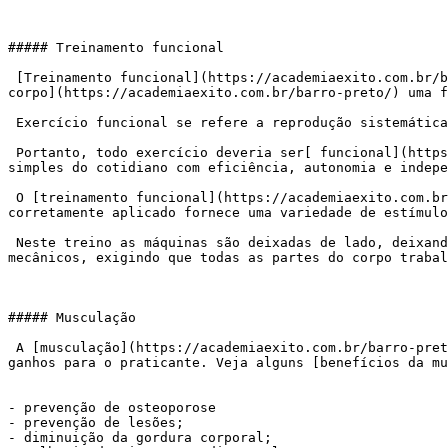
##### Treinamento funcional

 [Treinamento funcional](https://academiaexito.com.br/barro-preto/) é puxar, empurrar, estabilizar, levantar, agachar, arremessar, correr ou saltar para fazer do[ 
corpo](https://academiaexito.com.br/barro-preto/) uma f
 Exercício funcional se refere a reprodução sistemática de movimentos que possuem alguma função para determinada modalidade esportiva ou tarefa diária do ser humano.

 Portanto, todo exercício deveria ser[ funcional](https://academiaexito.com.br/barro-preto/). A capacidade funcional é a habilidade para realizar as atividades 
simples do cotidiano com eficiência, autonomia e indepe
 O [treinamento funcional](https://academiaexito.com.br/barro-preto/) entra como uma ferramenta para alcançar esses objetivos. O treinamento funcional quando 
corretamente aplicado fornece uma variedade de estímulo
 Neste treino as máquinas são deixadas de lado, deixando de trabalhar os [músculos](https://academiaexito.com.br/barro-preto/) de forma isolada e com movimentos 
mecânicos, exigindo que todas as partes do corpo trabal
##### Musculação

 A [musculação](https://academiaexito.com.br/barro-preto/) vai muito além de pessoas exageradamente fortes e vaidosas. É uma atividade física que proporciona vários 
ganhos para o praticante. Veja alguns [benefícios da mu
- prevenção de osteoporose

- prevenção de lesões;

- diminuição da gordura corporal;
