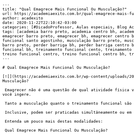
---

title: "Qual Emagrece Mais Funcional Ou Musculação?"

url: https://academiaexito.com.br/qual-emagrece-mais-fu
author: acadexito

date: 2020-11-22T22:10:42-03:00

categories: [#DicadoProfessor, Aulas especiais, Blog Ac
tags: [academia barro preto, academia centro bh, academ
emagrecer barro preto, emagrecer bh, emagrecer centro b
funcional santo agostinho, musculação barro preto, musc
barro preto, perder barriga bh, perder barriga centro b
funcional bh, treinamento funcional cento, treinamento 
treino funcional centro, treino funcional centro bh, tr
---

# Qual Emagrece Mais Funcional Ou Musculação?

[![](https://academiaexito.com.br/wp-content/uploads/20
Musculação?

 Emagrecer não é uma questão de qual atividade física você faz, mas de quanto você come. O Emagrecimento está diretamente relacionado com a quantidade de calorias que 
você ingere.

 Tanto a musculação quanto o treinamento funcional são ótimas atividades para perda de peso, porque ambas geram um alto gasto energético.

 Inclusive, podem ser praticadas simultâneamente ou em dias alternados. Exercícios funcionais podem ser praticados durante uma sessão de musculação.

 Entenda um pouco mais destas modalidades:

 Qual Emagrece Mais Funcional Ou Musculação?
