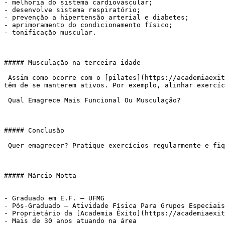
- melhoria do sistema cardiovascular;

- desenvolve sistema respiratório;

- prevenção a hipertensão arterial e diabetes;

- aprimoramento do condicionamento físico;

- tonificação muscular.

##### Musculação na terceira idade

 Assim como ocorre com o [pilates](https://academiaexito.com.br/barro-preto/), a[ musculação](https://academiaexito.com.br/barro-preto/) é uma maneira que os idosos 
têm de se manterem ativos. Por exemplo, alinhar exercíc
 Qual Emagrece Mais Funcional Ou Musculação?

##### Conclusão

 Quer emagrecer? Pratique exercícios regularmente e fique atento à sua alimentação. Uma nutricionista vai te ajudar muito.

##### Márcio Motta

- Graduado em E.F. – UFMG

- Pós-Graduado – Atividade Física Para Grupos Especiais
- Proprietário da [Academia Êxito](https://academiaexit
- Mais de 30 anos atuando na área
