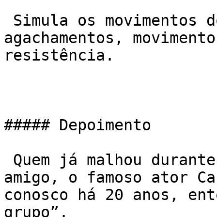
 Simula os movimentos do dia-a-dia como saltos, 
agachamentos, movimento
resistência.

##### Depoimento

 Quem já malhou durante as manhãs junto com nosso 
amigo, o famoso ator Car
conosco há 20 anos, ent
grupo”.
