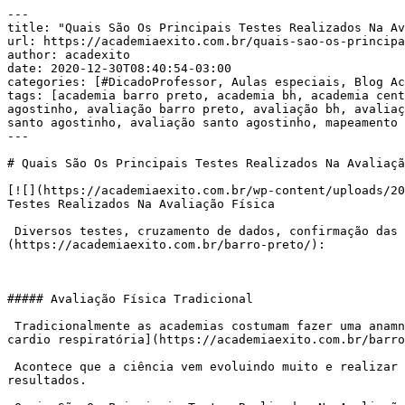
---

title: "Quais São Os Principais Testes Realizados Na Av
url: https://academiaexito.com.br/quais-sao-os-principa
author: acadexito

date: 2020-12-30T08:40:54-03:00

categories: [#DicadoProfessor, Aulas especiais, Blog Ac
tags: [academia barro preto, academia bh, academia cent
agostinho, avaliação barro preto, avaliação bh, avaliaç
santo agostinho, avaliação santo agostinho, mapeamento 
---

# Quais São Os Principais Testes Realizados Na Avaliaçã
[![](https://academiaexito.com.br/wp-content/uploads/20
Testes Realizados Na Avaliação Física

 Diversos testes, cruzamento de dados, confirmação das suspeitas e definição do caminho a seguir. Veja Quais São Os Principais Testes Realizados Na [avaliação física]
(https://academiaexito.com.br/barro-preto/):

##### Avaliação Física Tradicional

 Tradicionalmente as academias costumam fazer uma anamnese, que é um breve histórico do cliente, realizar medidas de composição corporal, fazer um teste da [condição 
cardio respiratória](https://academiaexito.com.br/barro
 Acontece que a ciência vem evoluindo muito e realizar uma gama maior de testes e cruzar os resultados pode fazer toda a diferença no seu progresso, lesões e 
resultados.
