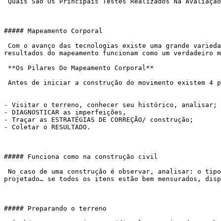
 Quais São Os Principais Testes Realizados Na Avaliação Física

##### Mapeamento Corporal

 Com o avanço das tecnologias existe uma grande variedade de testes que, conectados, chamamos de[ mapeamento corporal](https://academiaexito.com.br/barro-preto/). Os 
resultados do mapeamento funcionam como um verdadeiro m
 **Os Pilares Do Mapeamento Corporal**

 Antes de iniciar a construção do movimento existem 4 passos a seguir:

- Visitar o terreno, conhecer seu histórico, analisar;

- DIAGNOSTICAR as imperfeições,

- Traçar as ESTRATÉGIAS DE CORREÇÃO/ construção;

- Coletar o RESULTADO.

##### Funciona como na construção civil

 No caso de uma construção é observar, analisar: o tipo do terreno, a ferramenta a ser usada, a necessidade de um alicerce menor ou maior, a altura do prédio a ser 
projetado… se todos os itens estão bem mensurados, disp
##### Preparando o terreno
