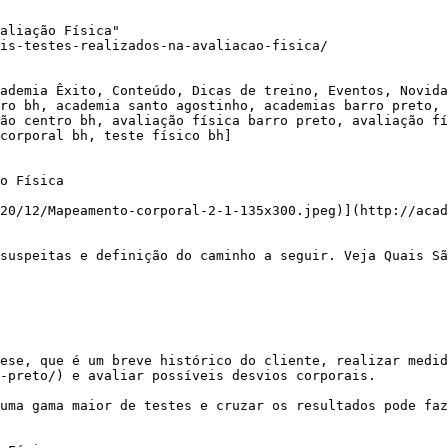
aliação Física"

is-testes-realizados-na-avaliacao-fisica/

ademia Êxito, Conteúdo, Dicas de treino, Eventos, Novida
ro bh, academia santo agostinho, academias barro preto, 
ão centro bh, avaliação física barro preto, avaliação fí
corporal bh, teste físico bh]

o Física

20/12/Mapeamento-corporal-2-1-135x300.jpeg)](http://acad
-preto/) e avaliar possíveis desvios corporais.
