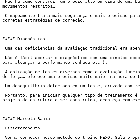
 Não há como construir um prédio alto em cima de uma base fraca. Assim como não há como aumentar a demanda física, melhorar o rendimento num corpo desalinhado, 
movimentos restritos…

 O mapeamento trará mais segurança e mais precisão para identificar com clareza a construção do raciocínio e diagnosticar a disfunção do movimento para traçar as 
corretas estratégias de correção.

##### Diagnóstico

 Uma das deficiências da avaliação tradicional era apenas observar o corpo de forma estática.

 Não é fácil acertar o diagnóstico com uma simples observação. Um erro pode levar a uma lesão e com isso aparecer uma série de problemas (desmotivação, dores, demora 
para alcançar a performance sonhada etc ).

 A aplicação de testes diversos como a avaliação funcional (observação do corpo em movimento), dominância muscular, medida da flexibilidade com um goniômetro, teste 
de força… oferece uma precisão muito maior na hora de t
 Um desequilíbrio detectado em um teste, cruzado com resultados de outros, gera a definição de qual o melhor caminho a seguir.

 Portanto, para iniciar qualquer tipo de treinamento é muito importante que esses 4 pilares sejam avaliados. e estejam conectados para que o MAPA/ a planta / o 
projeto da estrutura a ser construída, aconteça com exc
##### Marcela Bahia

 Fisioterapeuta

 Venha conhecer nosso método de treino NEXO. Sala própria, atendimento personalizado, metodologia própria. Pra você que deseja atingir seus objetivos, sentir-se 