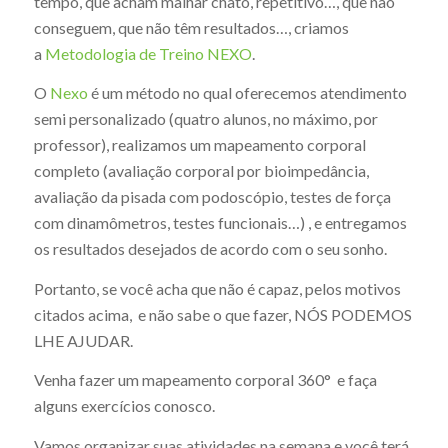
tempo, que acham malhar chato, repetitivo…, que não
conseguem, que não têm resultados…, criamos
a
Metodologia de Treino NEXO
.
O
Nexo
é um método no qual oferecemos atendimento
semi personalizado (quatro alunos, no máximo, por
professor), realizamos um mapeamento corporal
completo (avaliação corporal por bioimpedância,
avaliação da pisada com podoscópio, testes de força
com dinamômetros, testes funcionais…) , e entregamos
os resultados desejados de acordo com o seu sonho.
Portanto, se você acha que não é capaz, pelos motivos
citados acima, e não sabe o que fazer, NÓS PODEMOS
LHE AJUDAR.
Venha fazer um mapeamento corporal 360° e faça
alguns exercícios conosco.
Vamos organizar suas atividades na semana e você terá