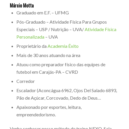
Márcio Motta
Graduado em E.F. – UFMG
Pós-Graduado – Atividade Física Para Grupos
Especiais – USP / Nutrição – UVA/
Atividade Física
Personalizada
– UVA
Proprietário da
Academia Êxito
Mais de 30 anos atuando na área
Atuou como preparador físico das equipes de
futebol em Carajás-PA – CVRD
Corredor
Escalador (Aconcágua 6962, Ojos Del Salado 6893,
Pão de Açúcar, Corcovado, Dedo de Deus…
Apaixonado por esportes, leitura,
empreendedorismo.
Venha conhecer nosso método de treino NEXO. Sala