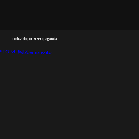
Produzido por 8D Propaganda
SEO MUNIZ
Link112
Academia êxito
Link112
SEO MUNIZ