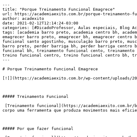
---

title: "Porque Treinamento Funcional Emagrece"

url: https://academiaexito.com.br/porque-treinamento-fu
author: acadexito

date: 2021-02-12T12:14:24-03:00

categories: [#DicadoProfessor, Aulas especiais, Blog Ac
tags: [academia barro preto, academia centro bh, academ
emagrecer barro preto, emagrecer bh, emagrecer centro b
funcional santo agostinho, musculação barro preto, musc
barro preto, perder barriga bh, perder barriga centro b
funcional bh, treinamento funcional cento, treinamento 
treino funcional centro, treino funcional centro bh, tr
---

# Porque Treinamento Funcional Emagrece

[![](https://academiaexito.com.br/wp-content/uploads/20
##### Treinamento Funcional

 [Treinamento funcional](https://academiaexito.com.br/barro-preto/) é puxar, empurrar, estabilizar, levantar, agachar, arremessar, correr ou saltar para fazer do 
corpo uma ferramenta que produza movimentos mais eficie
##### Por que fazer funcional
