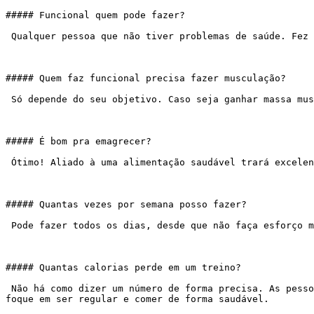
##### Funcional quem pode fazer?

 Qualquer pessoa que não tiver problemas de saúde. Fez uma consulta médica e está tudo ok, comece logo porque será muito bom para sua saúde.

##### Quem faz funcional precisa fazer musculação?

 Só depende do seu objetivo. Caso seja ganhar massa muscular, a musculação é a atividade mais indicada. Caso não, o funcional já é bastante completo.

##### É bom pra emagrecer?

 Ótimo! Aliado à uma alimentação saudável trará excelentes resultados.

##### Quantas vezes por semana posso fazer?

 Pode fazer todos os dias, desde que não faça esforço máximo sempre. Seu corpo precisa descansar e se você alternar os dias já colherá os resultados que deseja.

##### Quantas calorias perde em um treino?

 Não há como dizer um número de forma precisa. As pessoas são diferentes, têm preparo físico diferente, e se esforçam de maneiras diferentes. Esqueça esta conta e 
foque em ser regular e comer de forma saudável.
