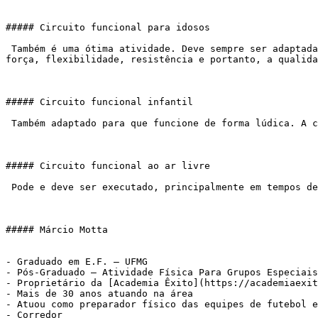
##### Circuito funcional para idosos

 Também é uma ótima atividade. Deve sempre ser adaptada para que sejam evitados os riscos de queda ou lesão por esforços exagerados. Mas vai ajudar muito a melhorar a 
força, flexibilidade, resistência e portanto, a qualida
##### Circuito funcional infantil

 Também adaptado para que funcione de forma lúdica. A criançada vai adorar, gastar calorias, fortalecer o organismo e crescer saudável.

##### Circuito funcional ao ar livre

 Pode e deve ser executado, principalmente em tempos de covid. Como os exercícios não exigem aparelhos, pode ser até mais motivante do que ficar em salas fechadas.

##### Márcio Motta

- Graduado em E.F. – UFMG

- Pós-Graduado – Atividade Física Para Grupos Especiais
- Proprietário da [Academia Êxito](https://academiaexit
- Mais de 30 anos atuando na área

- Atuou como preparador físico das equipes de futebol e
- Corredor
