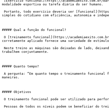
 [Exercício funcional](https://academiaexito.com.br/barro-preto/) se refere a reprodução sistemática de movimentos que possuem alguma função para determinada 
modalidade esportiva ou tarefa diária do ser humano.

 Portanto, todo exercício deveria ser [funcional](https://academiaexito.com.br/barro-preto/). A capacidade funcional é a habilidade para realizar as atividades 
simples do cotidiano com eficiência, autonomia e indepe
##### Qual a função do funcional?

 O [treinamento funcional](https://academiaexito.com.br/barro-preto/) entra como uma ferramenta para alcançar esses objetivos. O treinamento funcional quando 
corretamente aplicado fornece uma variedade de estímulo
 Neste treino as máquinas são deixadas de lado, deixando de trabalhar os músculos de forma isolada e com movimentos mecânicos, exigindo que todas as partes do corpo 
trabalhem conjuntamente.

##### Quanto tempo?

 A pergunta: “Em quanto tempo o treinamento funcional faz efeito?” não tem como ser respondida de forma simplista, até porque o funcional pode ser feito de inúmeras 
maneiras.

##### Objetivos

 O treinamento funcional pode ser utilizado para performance, como no crossfit por exemplo, para recuperação, de forma preventiva para atletas de alto rendimento…

 Pessoas de todos os níveis podem se beneficiar do treinamento funcional portanto, tudo vai depender de muitas variáveis
