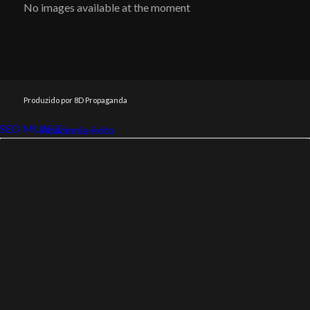
No images available at the moment
Produzido por 8D Propaganda
SEO MUNIZ
Link112
Academia êxito
Link112
SEO MUNIZ