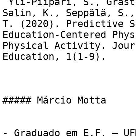
 Yli-Piipari, S., Gråsten, A., Huhtiniemi, M., 
Salin, K., Seppälä, S.,
T. (2020). Predictive S
Education-Centered Phys
Physical Activity. Jour
Education, 1(1-9).

##### Márcio Motta

- Graduado em E.F. – UFM