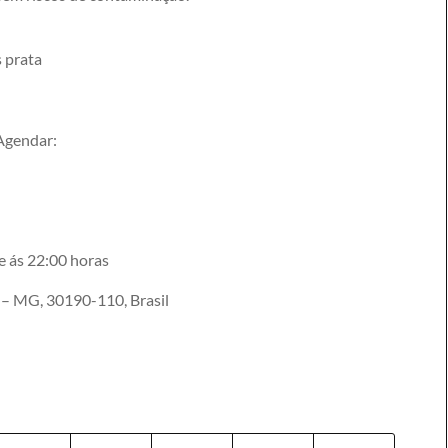
s prata
 Agendar:
e ás 22:00 horas
e – MG, 30190-110, Brasil