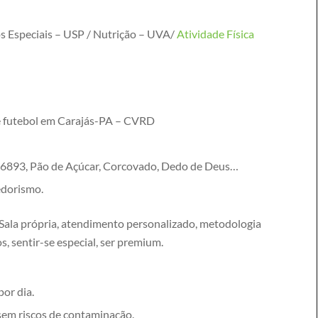
s Especiais – USP / Nutrição – UVA/
Atividade Física
e futebol em Carajás-PA – CVRD
 6893, Pão de Açúcar, Corcovado, Dedo de Deus…
edorismo.
ala própria, atendimento personalizado, metodologia
s, sentir-se especial, ser premium.
por dia.
, sem riscos de contaminação.