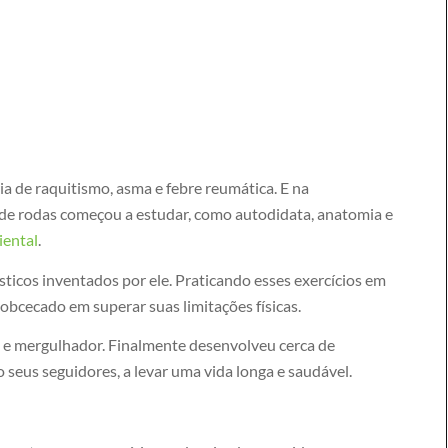
ria de raquitismo, asma e febre reumática. E na
de rodas começou a estudar, como autodidata, anatomia e
iental
.
ticos inventados por ele. Praticando esses exercícios em
obcecado em superar suas limitações físicas.
a e mergulhador. Finalmente desenvolveu cerca de
seus seguidores, a levar uma vida longa e saudável.