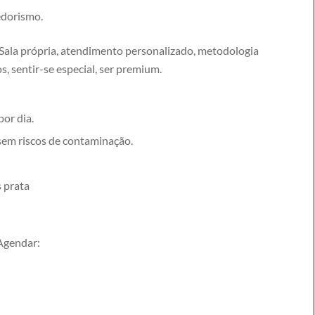
edorismo.
ala própria, atendimento personalizado, metodologia
s, sentir-se especial, ser premium.
por dia.
, sem riscos de contaminação.
s prata
 Agendar: