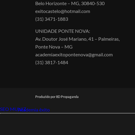
Belo Horizonte – MG, 30840-530
exitocastelo@hotmail.com
(31) 3471-1883
UNIDADE PONTE NOVA:
Av. Doutor José Mariano, 41 – Palmeiras,
Ponte Nova – MG
academiaexitopontenova@gmail.com
(31) 3817-1484
Produzido por 8D Propaganda
SEO MUNIZ
Link112
Academia êxito