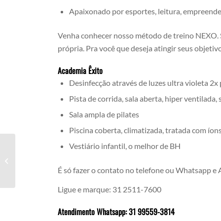
Apaixonado por esportes, leitura, empreend
Venha conhecer nosso método de treino NEXO. S
própria. Pra você que deseja atingir seus objetivo
Academia Êxito
Desinfecção através de luzes ultra violeta 2x 
Pista de corrida, sala aberta, hiper ventilada
Sala ampla de pilates
Piscina coberta, climatizada, tratada com íon
Vestiário infantil, o melhor de BH
O Que Fazer Para Incentivar A Prática
De Atividade Física?
É só fazer o contato no telefone ou Whatsapp e
Ligue e marque: 31 2511-7600
Atendimento Whatsapp: 31 99559-3814