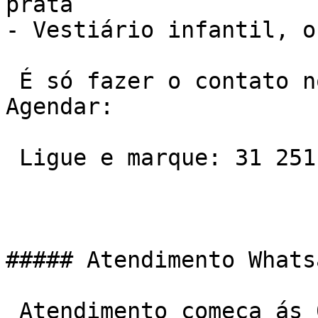
prata

- Vestiário infantil, o
 É só fazer o contato no telefone ou Whatsapp e 
Agendar:

 Ligue e marque: 31 2511-7600

##### Atendimento Whats
 Atendimento começa ás 06:00 da manha e vai ate ás 