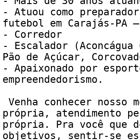
- Mais de 30 anos atuan
- Atuou como preparador
futebol em Carajás-PA –
- Corredor

- Escalador (Aconcágua 
Pão de Açúcar, Corcovad
- Apaixonado por esport
empreendedorismo.

 Venha conhecer nosso método de treino NEXO. Sala 
própria, atendimento pe
própria. Pra você que d
objetivos, sentir-se es