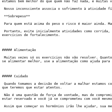
estamos bem melhor do que quem não faz nada, e muitas v
 Nosso inconsciente associa o sofrimento à atividade física quando “sofremos demais”. Evite se esforçar demais no início. Devagar e sempre é a regra.

 **Sobrepeso**

 Para quem está acima do peso o risco é maior ainda. Mais peso, mais desgaste para as articulações e ossos, e mais esforço para os músculos.

 Portanto, evite inicialmente atividades como corrida, futebol, ou quaisquer outras que gerem muito impacto e procure focar numa alimentação balanceada juntamente com 
exercícios de fortalecimento.

##### Alimentação

 Muitas vezes só os exercícios não vão resolver. Quanto mais leve você estiver, mais segura será sua atividade. Vá a um nutricionista, comece o trabalho de aprender a 
se alimentar melhor, use a alimentação como ajuda para 
##### Cuidado

 Quando tomamos a decisão de voltar a malhar estamos com boas emoções, a energia positiva… Isto não vai durar para sempre. Saiba que momentos ruins virão e será aí 
que teremos que estar atentos.

 Não é uma questão de força de vontade, mas de compromisso. Não fique esperando a vontade chegar porque na maioria das vezes ela não virá. Mas o seu horário já deve 
estar reservado e você já se comprometeu com você mesmo
 Assim que começar os hormônios irão lhe ajudar, sua mente vai desanuviar e você terá dado mais um passo.
