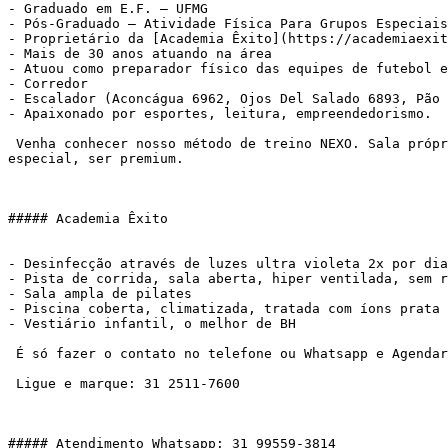
- Graduado em E.F. – UFMG

- Pós-Graduado – Atividade Física Para Grupos Especiais
- Proprietário da [Academia Êxito](https://academiaexit
- Mais de 30 anos atuando na área

- Atuou como preparador físico das equipes de futebol e
- Corredor

- Escalador (Aconcágua 6962, Ojos Del Salado 6893, Pão 
- Apaixonado por esportes, leitura, empreendedorismo.

 Venha conhecer nosso método de treino NEXO. Sala própria, atendimento personalizado, metodologia própria. Pra você que deseja atingir seus objetivos, sentir-se 
especial, ser premium.

##### Academia Êxito

- Desinfecção através de luzes ultra violeta 2x por dia
- Pista de corrida, sala aberta, hiper ventilada, sem r
- Sala ampla de pilates

- Piscina coberta, climatizada, tratada com íons prata

- Vestiário infantil, o melhor de BH

 É só fazer o contato no telefone ou Whatsapp e Agendar:

 Ligue e marque: 31 2511-7600

##### Atendimento Whatsapp: 31 99559-3814
