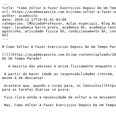
---

title: "Como Voltar A Fazer Exercícios Depois De Um Tem
url: https://academiaexito.com.br/como-voltar-a-fazer-e
author: acadexito

date: 2020-12-17T19:01:41-03:00

categories: [#DicadoProfessor, Aulas especiais, Blog Ac
tags: [academia barro preto, academia bh, academia cent
agostinho, atividade fisica bh, condicionamento bh, con
bh]

---

# Como Voltar A Fazer Exercícios Depois De Um Tempo Par
[![](https://academiaexito.com.br/wp-content/uploads/20
De Um Tempo Parado?

   A maioria das pessoas é ativa fisicamente enquanto criança. Subir em árvores, correr, brincar… São atividades corriqueiras durante a vida infantil.

 A partir da maior idade as responsabilidades crescem, os adultos começam a trabalhar mais, estudar mais… o tempo vai desaparecendo e durante as folgas a vontade 
mesmo é de descansar.

 Acontece que, quando o corpo para, os [músculos](https://academiaexito.com.br/barro-preto/) enfraquecem, a gordura aumenta, as articulações reclamam, a disposição 
para as tarefas diárias só piora.

 Fica clara então a necessidade de voltar a se movimentar.

 Mas, Como Voltar A Fazer Exercícios Depois De Um Tempo Parado?
