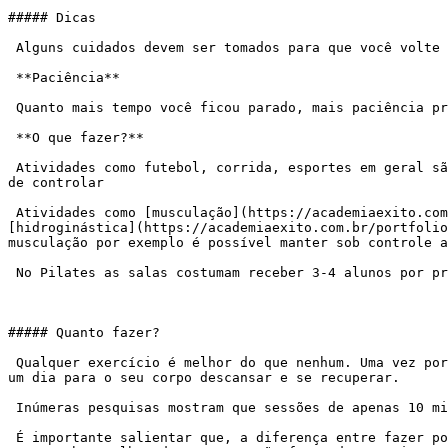
##### Dicas

 Alguns cuidados devem ser tomados para que você volte a praticar exercícios, consiga fazer de forma segura e, principalmente, com regularidade.

 **Paciência**

 Quanto mais tempo você ficou parado, mais paciência precisa ter. Afinal, o importante é não parar mais. Portanto, sem pressa

 **O que fazer?**

 Atividades como futebol, corrida, esportes em geral são mais prazerosas para a maioria, mas oferecem maiores riscos de lesão, já que as variáveis são mais difíceis 
de controlar

 Atividades como [musculação](https://academiaexito.com.br/portfolio-item/musculacao-2/), [pilates](https://academiaexito.com.br/portfolio-item/pilates-barro-preto/), 
[hidroginástica](https://academiaexito.com.br/portfolio
musculação por exemplo é possível manter sob controle a
 No Pilates as salas costumam receber 3-4 alunos por professor o que facilita as correções e ajustes.

##### Quanto fazer?

 Qualquer exercício é melhor do que nenhum. Uma vez por semana bom, duas ótimo, três excelente. Caso você possa intercalar os dias melhor ainda, pois dará pelo menos 
um dia para o seu corpo descansar e se recuperar.

 Inúmeras pesquisas mostram que sessões de apenas 10 minutos já trazem bastante benefícios. Caso você possa fazer de 30 a 60 minutos, melhor ainda.

 É importante salientar que, a diferença entre fazer pouco e fazer muito não é tão grande. A diferença entre não fazer nada e fazer pouco é muito grande. Com pouco já 