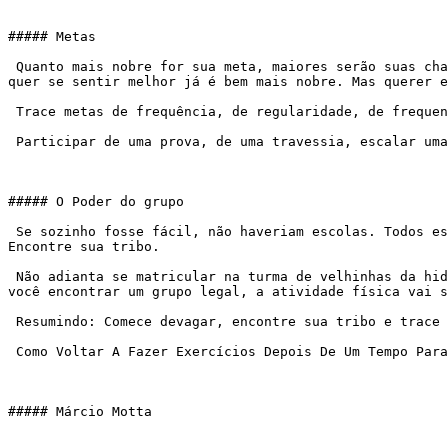
##### Metas

 Quanto mais nobre for sua meta, maiores serão suas chances. Querer emagrecer pra ficar mais bonita que a amiga não vai te manter ativa por muito tempo. Malhar porque 
quer se sentir melhor já é bem mais nobre. Mas querer e
 Trace metas de frequência, de regularidade, de frequentar pelo menos 2x por semana durante 1 mês, de ficar 30 dias sem açúcar….

 Participar de uma prova, de uma travessia, escalar uma montanha…. também costuma funcionar muito melhor do que querer perder centímetros na cintura.

##### O Poder do grupo

 Se sozinho fosse fácil, não haveriam escolas. Todos estudariam em casa, aprenderiam inglês na internet… Nós somos seres sociáveis, precisamos uns dos outros. 
Encontre sua tribo.

 Não adianta se matricular na turma de velhinhas da hidro se você é jovem. Não adianta entrar na academia de boyzinhos de camiseta cavada se você já é maduro. Quando 
você encontrar um grupo legal, a atividade física vai s
 Resumindo: Comece devagar, encontre sua tribo e trace seu compromisso consigo mesmo.

 Como Voltar A Fazer Exercícios Depois De Um Tempo Parado?

##### Márcio Motta
