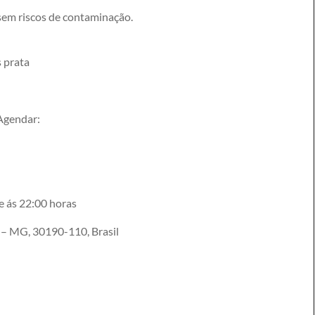
, sem riscos de contaminação.
s prata
 Agendar:
e ás 22:00 horas
e – MG, 30190-110, Brasil