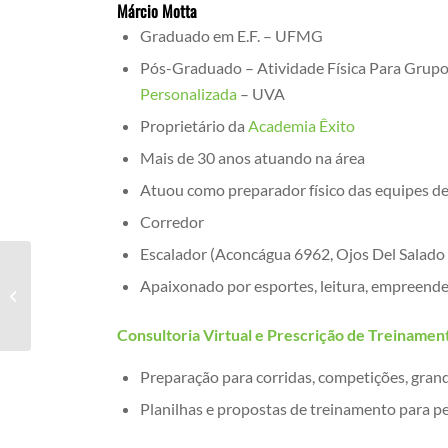
Márcio Motta
Graduado em E.F. – UFMG
Pós-Graduado – Atividade Física Para Grupo
Personalizada
– UVA
Proprietário da
Academia Êxito
Mais de 30 anos atuando na área
Atuou como preparador físico das equipes d
Corredor
Escalador (Aconcágua 6962, Ojos Del Salado
Apaixonado por esportes, leitura, empreend
O Que É Bom Pra Fortalecer Idoso
Consultoria Virtual e Prescrição de Treinamen
Preparação para corridas, competições, grand
Planilhas e propostas de treinamento para pe