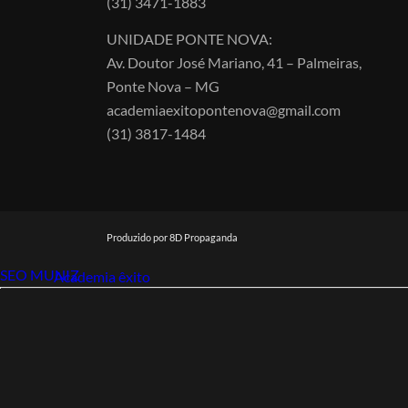
(31) 3471-1883
UNIDADE PONTE NOVA:
Av. Doutor José Mariano, 41 – Palmeiras,
Ponte Nova – MG
academiaexitopontenova@gmail.com
(31) 3817-1484
Produzido por 8D Propaganda
SEO MUNIZ
Link112
Academia êxito