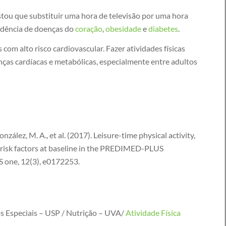
ou que substituir uma hora de televisão por uma hora
idência de doenças do
coração
,
obesidade
e
diabetes
.
m alto risco cardiovascular. Fazer atividades físicas
nças cardíacas e metabólicas, especialmente entre adultos
ález, M. A., et al. (2017). Leisure-time physical activity,
c risk factors at baseline in the PREDIMED-PLUS
oS one, 12(3), e0172253.
s Especiais – USP / Nutrição – UVA/
Atividade Física