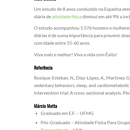
Um estudo de 8 anos conduzido na Espanha atest
diária de
atividade física
diminui em até 9% a inc
O estudo acompanhou 5.576 homens e mulheres co
diárias é de suma importância para prevenir doe
com idade entre 55-60 anos.
Viva mais e melhor! Viva a vida com Êxito!
Referência
Rosique-Esteban, N., Díaz-López, A., Martínez-Gonz
sedentary behaviors, sleep, and cardiometaboli
intervention trial: A cross-sectional analysis. Pl
Márcio Motta
Graduado em E.F. – UFMG
Pós-Graduado – Atividade Física Para Grupo
Personalizada
– UVA