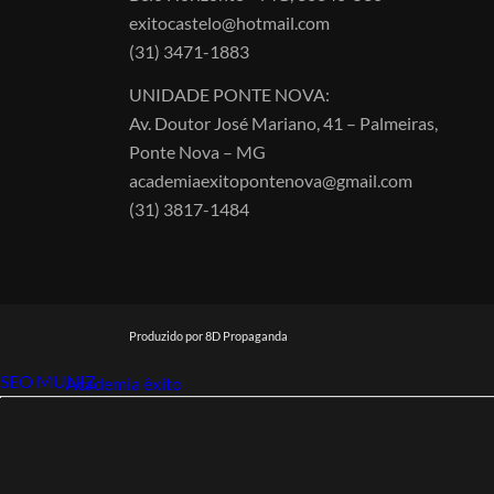
exitocastelo@hotmail.com
(31) 3471-1883
UNIDADE PONTE NOVA:
Av. Doutor José Mariano, 41 – Palmeiras,
Ponte Nova – MG
academiaexitopontenova@gmail.com
(31) 3817-1484
Produzido por 8D Propaganda
SEO MUNIZ
Link112
Academia êxito