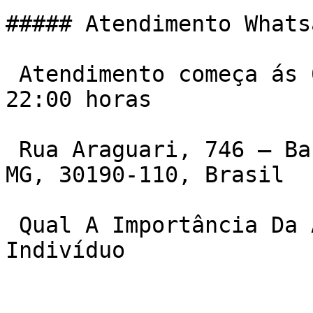
##### Atendimento Whats
 Atendimento começa ás 06:00 da manha e vai ate ás 
22:00 horas

 Rua Araguari, 746 – Barro Preto, Belo Horizonte – 
MG, 30190-110, Brasil

 Qual A Importância Da Avaliação Física Na Vida Do 
Indivíduo