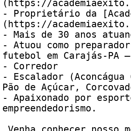
(https://academiaexito.
- Proprietário da [Acad
(https://academiaexito.
- Mais de 30 anos atuan
- Atuou como preparador
futebol em Carajás-PA –
- Corredor

- Escalador (Aconcágua 
Pão de Açúcar, Corcovad
- Apaixonado por esport
empreendedorismo.

 Venha conhecer nosso método de treino NEXO. Sala 