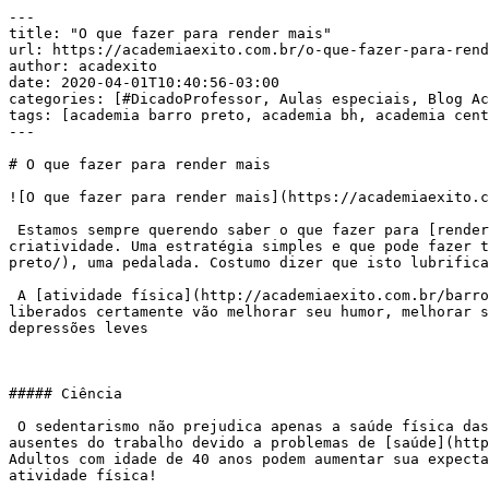
---

title: "O que fazer para render mais"

url: https://academiaexito.com.br/o-que-fazer-para-rend
author: acadexito

date: 2020-04-01T10:40:56-03:00

categories: [#DicadoProfessor, Aulas especiais, Blog Ac
tags: [academia barro preto, academia bh, academia cent
---

# O que fazer para render mais

![O que fazer para render mais](https://academiaexito.c
 Estamos sempre querendo saber o que fazer para [render mais](http://academiaexito.com.br/barro-preto/), para vencer a inércia nos dias de desânimo, de falta de 
criatividade. Uma estratégia simples e que pode fazer t
preto/), uma pedalada. Costumo dizer que isto lubrifica
 A [atividade física](http://academiaexito.com.br/barro-preto/) libera os hormônios do bem estar como a endorfina. Além de evitar o sedentarismo, esses hormônios 
liberados certamente vão melhorar seu humor, melhorar s
depressões leves

##### Ciência

 O sedentarismo não prejudica apenas a saúde física das pessoas mas a saúde financeira também! Pessoas sedentárias apresentam menor produtividade e ficam mais dias 
ausentes do trabalho devido a problemas de [saúde](http
Adultos com idade de 40 anos podem aumentar sua expecta
atividade física!
