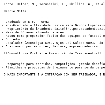
 Fonte: Hafner, M., Yerushalmi, E., Phillips, W., et al. (2019). The economic benefits of a more physically active population: An international analysis. RAND Europe

 Márcio Motta

- Graduado em E.F. – UFMG

- Pós-Graduado – Atividade Física Para Grupos Especiais
- Proprietário da [Academia Êxito](https://academiaexit
- Mais de 30 anos atuando na área

- Atuou como preparador físico das equipes de futebol e
- Corredor

- Escalador (Aconcágua 6962, Ojos Del Salado 6893, Pão 
- Apaixonado por esportes, leitura, empreendedorismo.

 **Consultoria Virtual e Prescrição de Treinamentos**

- Preparação para corridas, competições, grande desafio
- Planilhas e propostas de treinamento para perda de pe
 O MAIS IMPORTANTE É A INTERAÇÃO COM SEU TREINADOR, E 