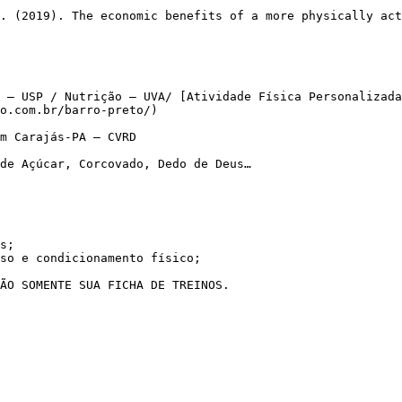
 – USP / Nutrição – UVA/ [Atividade Física Personalizada
o.com.br/barro-preto/)

m Carajás-PA – CVRD

de Açúcar, Corcovado, Dedo de Deus…

s;

so e condicionamento físico;

NÃO SOMENTE SUA FICHA DE TREINOS.