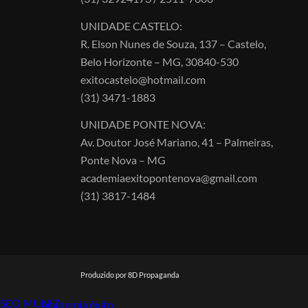
UNIDADE CASTELO:
R. Elson Nunes de Souza, 137 – Castelo,
Belo Horizonte – MG, 30840-530
exitocastelo@hotmail.com
(31) 3471-1883
UNIDADE PONTE NOVA:
Av. Doutor José Mariano, 41 – Palmeiras,
Ponte Nova – MG
academiaexitopontenova@gmail.com
(31) 3817-1484
Produzido por 8D Propaganda
SEO MUNIZ
Link112
Academia êxito