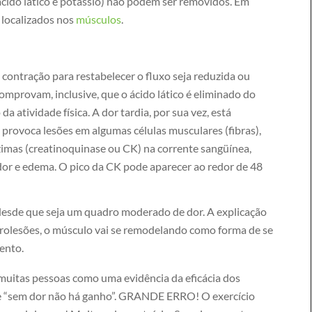
acido lático e potássio) não podem ser removidos. Em
 localizados nos
músculos
.
a contração para restabelecer o fluxo seja reduzida ou
mprovam, inclusive, que o ácido lático é eliminado do
 atividade física. A dor tardia, por sua vez, está
provoca lesões em algumas células musculares (fibras),
imas (creatinoquinase ou CK) na corrente sangüínea,
dor e edema. O pico da CK pode aparecer ao redor de 48
 desde que seja um quadro moderado de dor. A explicação
crolesões, o músculo vai se remodelando como forma de se
mento.
r muitas pessoas como uma evidência da eficácia dos
que “sem dor não há ganho”. GRANDE ERRO! O exercício