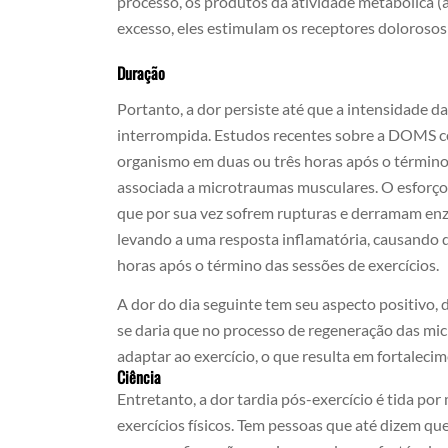
processo, os produtos da atividade metabólica (
excesso, eles estimulam os receptores dolorosos
Duração
Portanto, a dor persiste até que a intensidade d
interrompida. Estudos recentes sobre a DOMS co
organismo em duas ou três horas após o término da
associada a microtraumas musculares. O esforço 
que por sua vez sofrem rupturas e derramam enz
levando a uma resposta inflamatória, causando 
horas após o término das sessões de exercícios.
A dor do dia seguinte tem seu aspecto positivo,
se daria que no processo de regeneração das mi
adaptar ao exercício, o que resulta em fortaleci
Ciência
Entretanto, a dor tardia pós-exercício é tida po
exercícios físicos. Tem pessoas que até dizem 