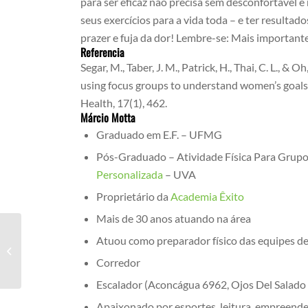
para ser eficaz não precisa sem desconfortável e
seus exercícios para a vida toda – e ter resulta
prazer e fuja da dor! Lembre-se: Mais importa
Referencia
Segar, M., Taber, J. M., Patrick, H., Thai, C. L., &
using focus groups to understand women’s goals,
Health, 17(1), 462.
Márcio Motta
Graduado em E.F. – UFMG
Pós-Graduado – Atividade Física Para Grupo
Personalizada
– UVA
Proprietário da
Academia Êxito
Mais de 30 anos atuando na área
Atuou como preparador físico das equipes d
Qual É A Melhor Academia
Corredor
Escalador (Aconcágua 6962, Ojos Del Salado
Apaixonado por esportes, leitura, empreend