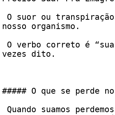
 O suor ou transpiração é a perda de líquido do 
nosso organismo.

 O verbo correto é “suar” e não “soar” como muitas 
vezes dito.

##### O que se perde no
 Quando suamos perdemos água, cloreto de sódio e 