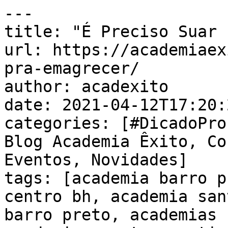
---

title: "É Preciso Suar 
url: https://academiaex
pra-emagrecer/

author: acadexito

date: 2021-04-12T17:20:
categories: [#DicadoPro
Blog Academia Êxito, Co
Eventos, Novidades]

tags: [academia barro p
centro bh, academia san
barro preto, academias 