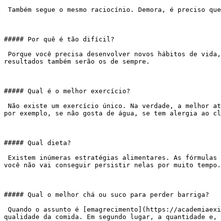
 Também segue o mesmo raciocínio. Demora, é preciso que você cuide da alimentação, pare com o tira gosto e também, sem dúvidas, com a cerveja.

##### Por quê é tão difícil?

 Porque você precisa desenvolver novos hábitos de vida, e isto leva tempo e exige regularidade. Comendo o que você sempre comeu e fazendo o que você sempre fez, os 
resultados também serão os de sempre.

##### Qual é o melhor exercício?

 Não existe um exercício único. Na verdade, a melhor atividade será aquela que você goste mais, e que consiga fazer regularmente. Não adianta você escolher natação 
por exemplo, se não gosta de água, se tem alergia ao cl
##### Qual dieta?

 Existem inúmeras estratégias alimentares. As fórmulas mágicas do tipo “dieta da lua”, chás, só líquidos…. não funcionam, principalmente porque não são sustentáveis e 
você não vai conseguir persistir nelas por muito tempo.

##### Qual o melhor chá ou suco para perder barriga?

 Quando o assunto é [emagrecimento](https://academiaexito.com.br/portfolio-item/nutricionista-com-exito/), perda de barriga a primeira coisa a se fazer é mudar a 
qualidade da comida. Em segundo lugar, a quantidade e, 