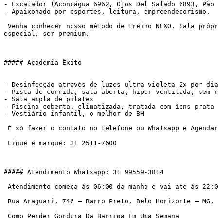
- Escalador (Aconcágua 6962, Ojos Del Salado 6893, Pão 
- Apaixonado por esportes, leitura, empreendedorismo.

 Venha conhecer nosso método de treino NEXO. Sala própria, atendimento personalizado, metodologia própria. Pra você que deseja atingir seus objetivos, sentir-se 
especial, ser premium.

##### Academia Êxito

- Desinfecção através de luzes ultra violeta 2x por dia
- Pista de corrida, sala aberta, hiper ventilada, sem r
- Sala ampla de pilates

- Piscina coberta, climatizada, tratada com íons prata

- Vestiário infantil, o melhor de BH

 É só fazer o contato no telefone ou Whatsapp e Agendar:

 Ligue e marque: 31 2511-7600

##### Atendimento Whatsapp: 31 99559-3814

 Atendimento começa ás 06:00 da manha e vai ate ás 22:00 horas

 Rua Araguari, 746 – Barro Preto, Belo Horizonte – MG, 30190-110, Brasil

 Como Perder Gordura Da Barriga Em Uma Semana