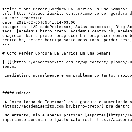
---

title: "Como Perder Gordura Da Barriga Em Uma Semana"

url: https://academiaexito.com.br/como-perder-gordura-d
author: acadexito

date: 2021-02-05T06:41:14-03:00

categories: [#DicadoProfessor, Aulas especiais, Blog Ac
tags: [academia barro preto, academia centro bh, academ
emagrecer barro preto, emagrecer bh, emagrecer centro b
centro bh, perder barriga santo agostinho, perder peso,
---

# Como Perder Gordura Da Barriga Em Uma Semana

[![](https://academiaexito.com.br/wp-content/uploads/20
Semana

 Imediatismo normalmente é um problema portanto, rápido não é uma boa ideia. Mas, se você deseja perder barriga, leia as dicas abaixo e terá bastante sucesso

##### Mágica

 A única forma de “queimar” esta gordura é aumentando o gasto energético e reduzindo a ingestão. É, infelizmente não há mágicas. Mais esforço e menos [calorias]
(https://academiaexito.com.br/barro-preto/) pra dentro.

 No entanto, não é apenas praticar [esportes](https://academiaexito.com.br/barro-preto/), fazer [academia](https://academiaexito.com.br/barro-preto/)… É muito 
importante aumentar o [gasto calórico](https://academia