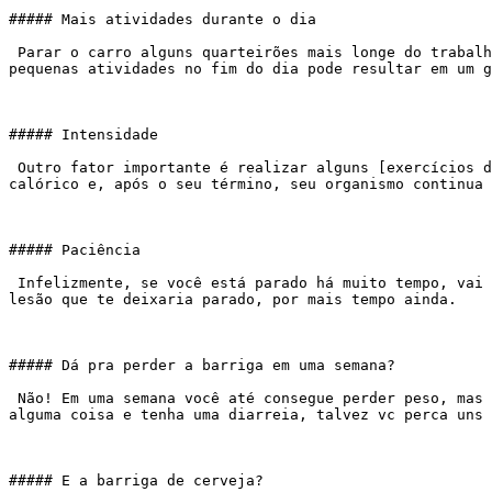
##### Mais atividades durante o dia

 Parar o carro alguns quarteirões mais longe do trabalho, subir escadas, ou descer no início, passear com o cachorro, dançar com os filhos, bater bola… A soma de 
pequenas atividades no fim do dia pode resultar em um g
##### Intensidade

 Outro fator importante é realizar alguns [exercícios de alta intensidade](https://academiaexito.com.br/barro-preto/). Esses exercícios aumentam bastante o gasto 
calórico e, após o seu término, seu organismo continua 
##### Paciência

 Infelizmente, se você está parado há muito tempo, vai precisar de mais paciência, pois seu organismo precisa de tempo para se adaptar, evitando assim o risco de uma 
lesão que te deixaria parado, por mais tempo ainda.

##### Dá pra perder a barriga em uma semana?

 Não! Em uma semana você até consegue perder peso, mas principalmente devido à desidratação. Sem fazer mal à sua saúde não há como isso acontecer. Caso você tome 
alguma coisa e tenha uma diarreia, talvez vc perca uns 
##### E a barriga de cerveja?
