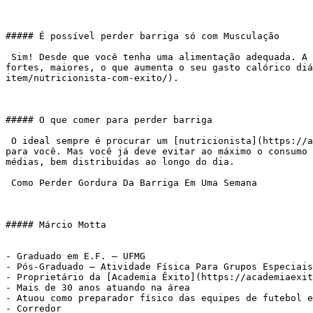
##### É possível perder barriga só com Musculação

 Sim! Desde que você tenha uma alimentação adequada. A musculação gera um grande dispêndio energético que vai lhe ajudar, e muito. Ainda deixa seus músculos mais 
fortes, maiores, o que aumenta o seu gasto calórico diá
item/nutricionista-com-exito/).

##### O que comer para perder barriga

 O ideal sempre é procurar um [nutricionista](https://academiaexito.com.br/portfolio-item/nutricionista-com-exito/) que vai balancear os nutrientes especificamente 
para você. Mas você já deve evitar ao máximo o consumo 
médias, bem distribuídas ao longo do dia.

 Como Perder Gordura Da Barriga Em Uma Semana

##### Márcio Motta

- Graduado em E.F. – UFMG

- Pós-Graduado – Atividade Física Para Grupos Especiais
- Proprietário da [Academia Êxito](https://academiaexit
- Mais de 30 anos atuando na área

- Atuou como preparador físico das equipes de futebol e
- Corredor
