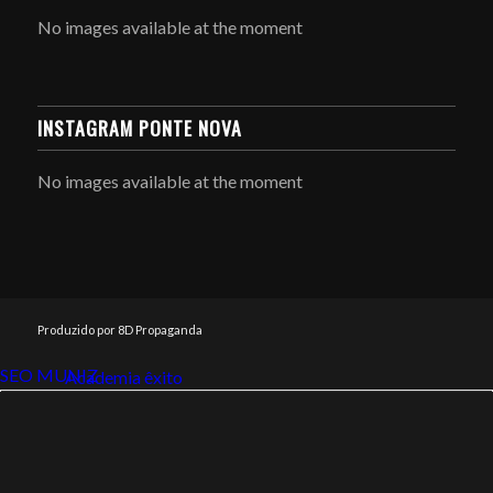
No images available at the moment
INSTAGRAM PONTE NOVA
No images available at the moment
Produzido por 8D Propaganda
SEO MUNIZ
Link112
Academia êxito