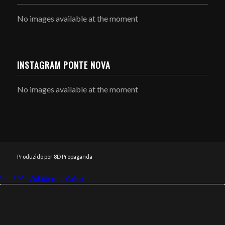
No images available at the moment
INSTAGRAM PONTE NOVA
No images available at the moment
Produzido por 8D Propaganda
SEO MUNIZ
Link112
Academia êxito