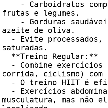
    - Carboidratos complexos: Grãos integrais, 
frutas e legumes.

    - Gorduras saudáveis: Abacate, oleaginosas, 
azeite de oliva.

  - Evite processados, açúcar e gorduras 
saturadas.

- **Treino Regular:**

  - Combine exercícios aeróbicos (caminhada, 
corrida, ciclismo) com 
  - O treino HIIT é eficaz para queimar calorias.

  - Exercícios abdominais fortalecem a 
musculatura, mas não el