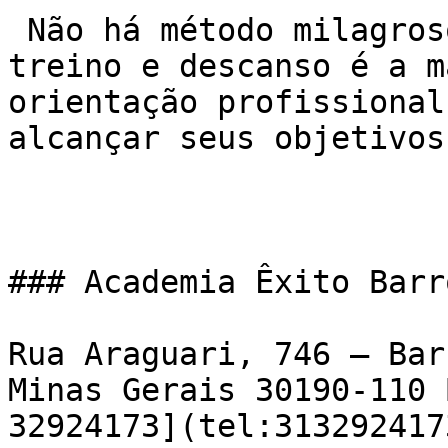
 Não há método milagroso. A combinação de dieta, 
treino e descanso é a m
orientação profissional
alcançar seus objetivos.
### Academia Êxito Barr
Rua Araguari, 746 – Bar
Minas Gerais 30190-110 
32924173](tel:3132924173