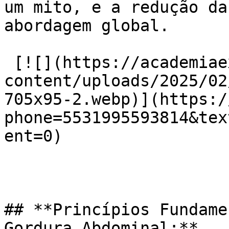
um mito, e a redução da
abordagem global.

 [![](https://academiaexito.com.br/wp-
content/uploads/2025/02
705x95-2.webp)](https:/
phone=5531995593814&tex
ent=0)

## **Princípios Fundame
Gordura Abdominal:**
