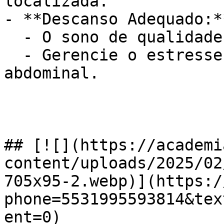
localizada.

- **Descanso Adequado:**
  - O sono de qualidade é crucial.

  - Gerencie o estresse, que afeta a gordura 
abdominal.

## [![](https://academi
content/uploads/2025/02
705x95-2.webp)](https:/
phone=5531995593814&tex
ent=0)
