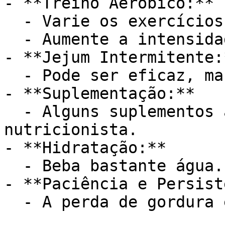
- **Treino Aeróbico:**

  - Varie os exercícios.

  - Aumente a intensidade gradualmente.

- **Jejum Intermitente:*
  - Pode ser eficaz, mas consulte um profissional.

- **Suplementação:**

  - Alguns suplementos auxiliam, mas consulte um 
nutricionista.

- **Hidratação:**

  - Beba bastante água.

- **Paciência e Persist
  - A perda de gordura exige tempo.
