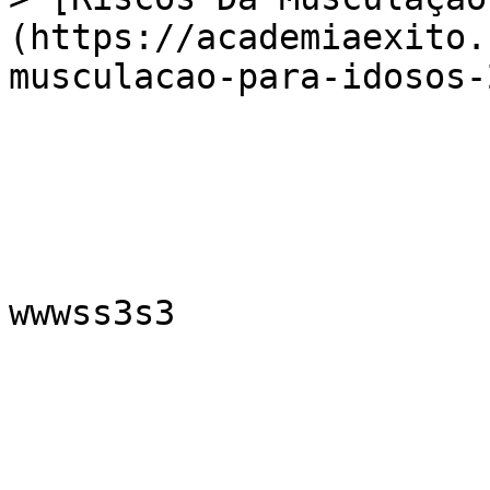
(https://academiaexito.
musculacao-para-idosos-2
wwwss3s3