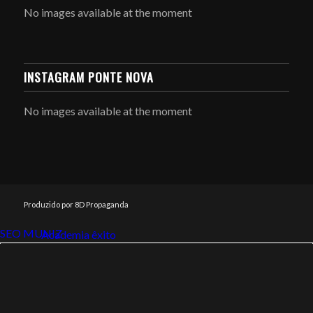
No images available at the moment
INSTAGRAM PONTE NOVA
No images available at the moment
Produzido por 8D Propaganda
SEO MUNIZ
Link112
Academia êxito