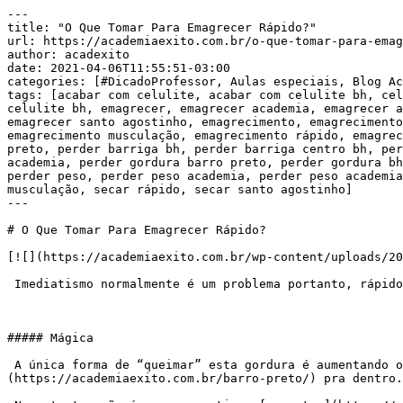
---

title: "O Que Tomar Para Emagrecer Rápido?"

url: https://academiaexito.com.br/o-que-tomar-para-emag
author: acadexito

date: 2021-04-06T11:55:51-03:00

categories: [#DicadoProfessor, Aulas especiais, Blog Ac
tags: [acabar com celulite, acabar com celulite bh, cel
celulite bh, emagrecer, emagrecer academia, emagrecer a
emagrecer santo agostinho, emagrecimento, emagrecimento
emagrecimento musculação, emagrecimento rápido, emagrec
preto, perder barriga bh, perder barriga centro bh, per
academia, perder gordura barro preto, perder gordura bh
perder peso, perder peso academia, perder peso academia
musculação, secar rápido, secar santo agostinho]

---

# O Que Tomar Para Emagrecer Rápido?

[![](https://academiaexito.com.br/wp-content/uploads/20
 Imediatismo normalmente é um problema portanto, rápido não é uma boa ideia. Mas, se você deseja perder barriga, leia as dicas abaixo e terá bastante sucesso

##### Mágica

 A única forma de “queimar” esta gordura é aumentando o gasto energético e reduzindo a ingestão. É, infelizmente não há mágicas. Mais esforço e menos [calorias]
(https://academiaexito.com.br/barro-preto/) pra dentro.
