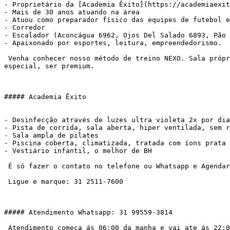
- Proprietário da [Academia Êxito](https://academiaexit
- Mais de 30 anos atuando na área

- Atuou como preparador físico das equipes de futebol e
- Corredor

- Escalador (Aconcágua 6962, Ojos Del Salado 6893, Pão 
- Apaixonado por esportes, leitura, empreendedorismo.

 Venha conhecer nosso método de treino NEXO. Sala própria, atendimento personalizado, metodologia própria. Pra você que deseja atingir seus objetivos, sentir-se 
especial, ser premium.

##### Academia Êxito

- Desinfecção através de luzes ultra violeta 2x por dia
- Pista de corrida, sala aberta, hiper ventilada, sem r
- Sala ampla de pilates

- Piscina coberta, climatizada, tratada com íons prata

- Vestiário infantil, o melhor de BH

 É só fazer o contato no telefone ou Whatsapp e Agendar:

 Ligue e marque: 31 2511-7600

##### Atendimento Whatsapp: 31 99559-3814

 Atendimento começa ás 06:00 da manha e vai ate ás 22:00 horas
