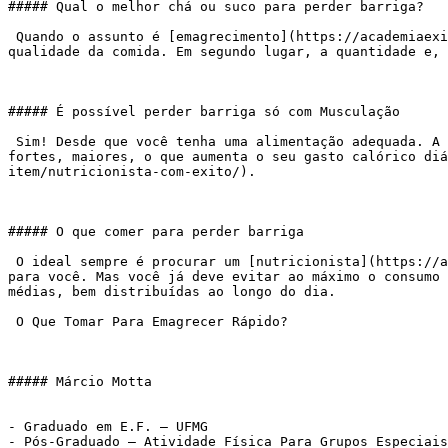
##### Qual o melhor chá ou suco para perder barriga?

 Quando o assunto é [emagrecimento](https://academiaexito.com.br/portfolio-item/nutricionista-com-exito/), perda de barriga a primeira coisa a se fazer é mudar a 
qualidade da comida. Em segundo lugar, a quantidade e, 
##### É possível perder barriga só com Musculação

 Sim! Desde que você tenha uma alimentação adequada. A musculação gera um grande dispêndio energético que vai lhe ajudar, e muito. Ainda deixa seus músculos mais 
fortes, maiores, o que aumenta o seu gasto calórico diá
item/nutricionista-com-exito/).

##### O que comer para perder barriga

 O ideal sempre é procurar um [nutricionista](https://academiaexito.com.br/portfolio-item/nutricionista-com-exito/) que vai balancear os nutrientes especificamente 
para você. Mas você já deve evitar ao máximo o consumo 
médias, bem distribuídas ao longo do dia.

 O Que Tomar Para Emagrecer Rápido?

##### Márcio Motta

- Graduado em E.F. – UFMG

- Pós-Graduado – Atividade Física Para Grupos Especiais