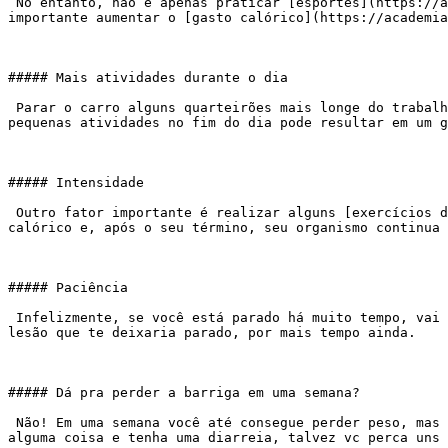
 No entanto, não é apenas praticar [esportes](https://academiaexito.com.br/barro-preto/), fazer [academia](https://academiaexito.com.br/barro-preto/)… É muito 
importante aumentar o [gasto calórico](https://academia
##### Mais atividades durante o dia

 Parar o carro alguns quarteirões mais longe do trabalho, subir escadas, ou descer no início, passear com o cachorro, dançar com os filhos, bater bola… A soma de 
pequenas atividades no fim do dia pode resultar em um g
##### Intensidade

 Outro fator importante é realizar alguns [exercícios de alta intensidade](https://academiaexito.com.br/barro-preto/). Esses exercícios aumentam bastante o gasto 
calórico e, após o seu término, seu organismo continua 
##### Paciência

 Infelizmente, se você está parado há muito tempo, vai precisar de mais paciência, pois seu organismo precisa de tempo para se adaptar, evitando assim o risco de uma 
lesão que te deixaria parado, por mais tempo ainda.

##### Dá pra perder a barriga em uma semana?

 Não! Em uma semana você até consegue perder peso, mas principalmente devido à desidratação. Sem fazer mal à sua saúde não há como isso acontecer. Caso você tome 
alguma coisa e tenha uma diarreia, talvez vc perca uns 