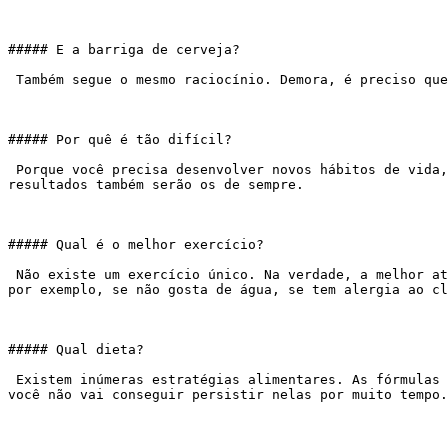
##### E a barriga de cerveja?

 Também segue o mesmo raciocínio. Demora, é preciso que você cuide da alimentação, pare com o tira gosto e também, sem dúvidas, com a cerveja.

##### Por quê é tão difícil?

 Porque você precisa desenvolver novos hábitos de vida, e isto leva tempo e exige regularidade. Comendo o que você sempre comeu e fazendo o que você sempre fez, os 
resultados também serão os de sempre.

##### Qual é o melhor exercício?

 Não existe um exercício único. Na verdade, a melhor atividade será aquela que você goste mais, e que consiga fazer regularmente. Não adianta você escolher natação 
por exemplo, se não gosta de água, se tem alergia ao cl
##### Qual dieta?

 Existem inúmeras estratégias alimentares. As fórmulas mágicas do tipo “dieta da lua”, chás, só líquidos…. não funcionam, principalmente porque não são sustentáveis e 
você não vai conseguir persistir nelas por muito tempo.
