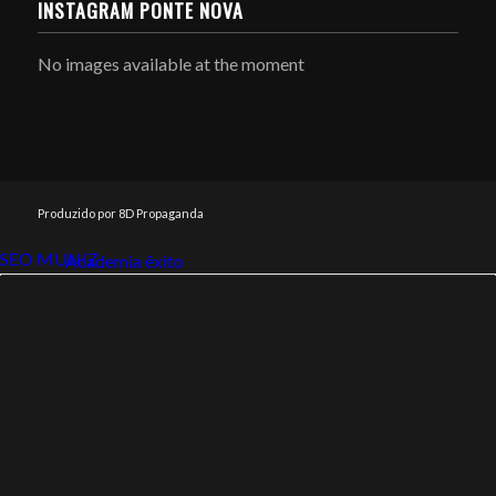
INSTAGRAM PONTE NOVA
No images available at the moment
Produzido por 8D Propaganda
SEO MUNIZ
Link112
Academia êxito
Link112
SEO MUNIZ