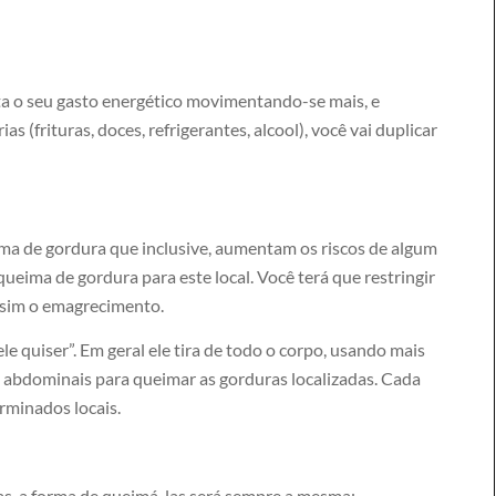
a o seu gasto energético movimentando-se mais, e
s (frituras, doces, refrigerantes, alcool), você vai duplicar
rma de gordura que inclusive, aumentam os riscos de algum
ueima de gordura para este local. Você terá que restringir
assim o emagrecimento.
e quiser”. Em geral ele tira de todo o corpo, usando mais
o abdominais para queimar as gorduras localizadas. Cada
rminados locais.
as, a forma de queimá-las será sempre a mesma: