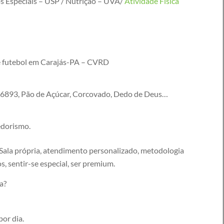
s Especiais – USP / Nutrição – UVA/
Atividade Física
e futebol em Carajás-PA – CVRD
 6893, Pão de Açúcar, Corcovado, Dedo de Deus…
edorismo.
ala própria, atendimento personalizado, metodologia
s, sentir-se especial, ser premium.
a?
por dia.