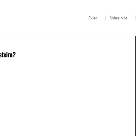
Êxito
Sobre Nós
steira?