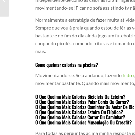
movimentando-se! Ficar no sofá assistindo tv nã
Normalmente a estratégia de fazer muita ativid
Sempre que vou à praia quando estou de férias 
bastante e no fim do dia ainda jogo um futebol
chupando picolés, comendo frituras e tomando 
mais.
Como queimar calorias na piscina?
Movimentando-se. Seja andando, fazendo
hidro
movimentar bastante. Quando mais movimento, ma
O Que Queima Mais Calorias Bicicleta Ou Esteira?
O Que Queima Mais Calorias Pular Corda Ou Correr?
O Que Queima Mais Calorias Caminhar Ou Andar De Bic
O Que Queima Mais Calorias Esteira Ou Elíptico?
O Que Queima Mais Calorias Correr Ou Caminhar?
O Que Queima Mais Calorias Musculação Ou Crossfit?
Para todas as perguntas acima minha resposta é