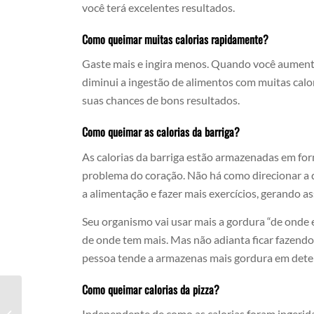
você terá excelentes resultados.
Como queimar muitas calorias rapidamente?
Gaste mais e ingira menos. Quando você aument
diminui a ingestão de alimentos com muitas caloria
suas chances de bons resultados.
Como queimar as calorias da barriga?
As calorias da barriga estão armazenadas em fo
problema do coração. Não há como direcionar a q
a alimentação e fazer mais exercícios, gerando 
Seu organismo vai usar mais a gordura “de onde el
de onde tem mais. Mas não adianta ficar fazend
pessoa tende a armazenas mais gordura em dete
Como queimar calorias da pizza?
Independente de como as calorias foram ingerid
Como Queimar Calorias Na Piscina?