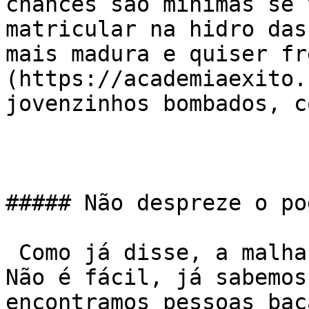
chances são mínimas se 
matricular na hidro das
mais madura e quiser fr
(https://academiaexito.
jovenzinhos bombados, c
##### Não despreze o po
 Como já disse, a malhação tem que ser o detalhe. 
Não é fácil, já sabemos
encontramos pessoas bac