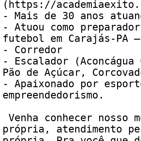
(https://academiaexito.
- Mais de 30 anos atuan
- Atuou como preparador
futebol em Carajás-PA –
- Corredor

- Escalador (Aconcágua 
Pão de Açúcar, Corcovad
- Apaixonado por esport
empreendedorismo.

 Venha conhecer nosso método de treino NEXO. Sala 
própria, atendimento pe
própria. Pra você que d