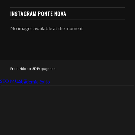
INSTAGRAM PONTE NOVA
No images available at the moment
Produzido por 8D Propaganda
SEO MUNIZ
Link112
Academia êxito