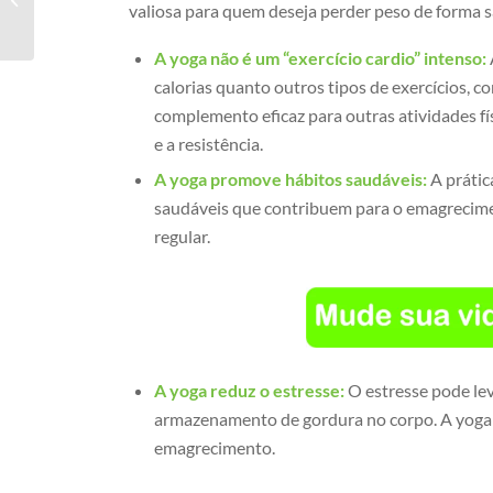
valiosa para quem deseja perder peso de forma s
Santo Agostinho
A yoga não é um “exercício cardio” intenso:
calorias quanto outros tipos de exercícios, 
complemento eficaz para outras atividades fís
e a resistência.
A yoga promove hábitos saudáveis:
A prátic
saudáveis que contribuem para o emagrecim
regular.
A yoga reduz o estresse:
O estresse pode le
armazenamento de gordura no corpo. A yoga aj
emagrecimento.