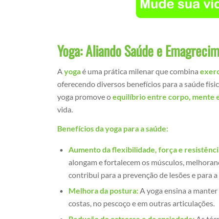
Yoga: Aliando Saúde e Emagreci
A
yoga
é uma prática milenar que combina
exerc
oferecendo diversos benefícios para a saúde físic
yoga promove o
equilíbrio entre corpo, mente e
vida.
Benefícios da yoga para a saúde:
Aumento da flexibilidade, força e resistênc
alongam e fortalecem os músculos, melhorand
contribui para a prevenção de lesões e para a 
Melhora da postura:
A yoga ensina a manter 
costas, no pescoço e em outras articulações.
Redução do estresse e da ansiedade:
As téc