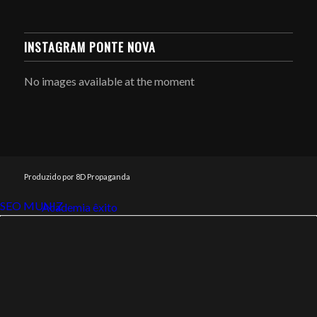
INSTAGRAM PONTE NOVA
No images available at the moment
Produzido por 8D Propaganda
SEO MUNIZ
Link112
Academia êxito